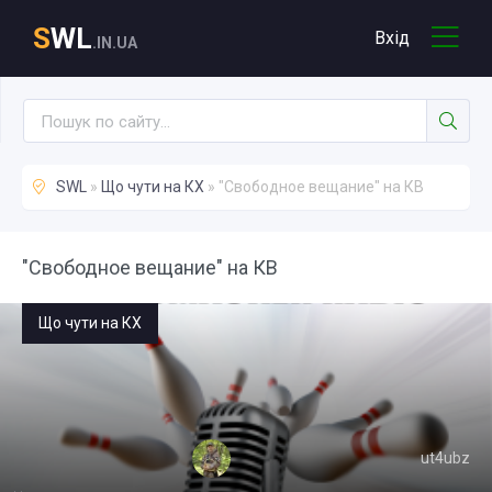
S
WL
Вхід
.IN.UA
SWL
»
Що чути на КХ
» "Свободное вещание" на КВ
"Свободное вещание" на КВ
Що чути на КХ
ut4ubz