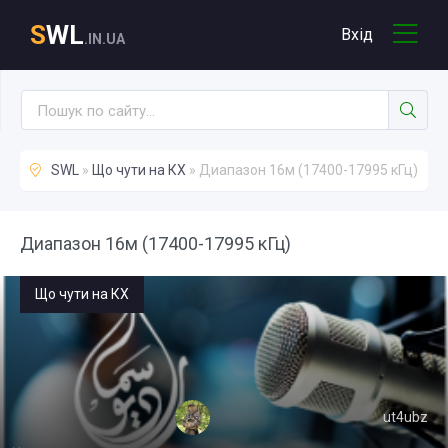
S
WL
Вхід
.IN.UA
SWL
»
Що чути на КХ
» Диапазон 16м (17400-17995 кГц)
Диапазон 16м (17400-17995 кГц)
Що чути на КХ
ut4ubz