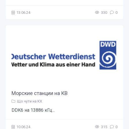
13.06.24
330
0
Морские станции на КВ
Що чути на КХ
DDK6 на 13886 кГц...
10.06.24
315
0