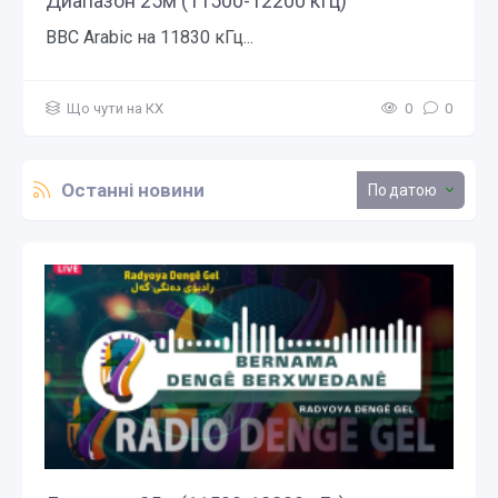
Диапазон 25м (11500-12200 кГц)
BBC Arabiс на 11830 кГц...
Що чути на КХ
0
0
Останні новини
датою