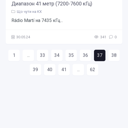
Диапазон 41 метр (7200-7600 кГц)
Що чути на КХ
Rádio Martí на 7435 кГц...
30.05.24
341
0
1
...
33
34
35
36
37
38
39
40
41
...
62