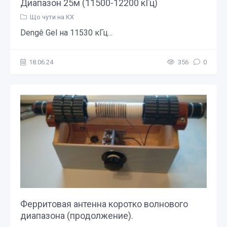
Диапазон 25м (11500-12200 кГц)
Що чути на КХ
Dengê Gel на 11530 кГц...
18.06.24
356
0
Ферритовая антенна коротко волнового
диапазона (продолжение).