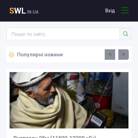
S
WL
Вхід
.IN.UA
Популярні новини