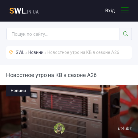
S
WL
Вхід
.IN.UA
SWL
»
Новини
» Новостное утро на КВ в сезоне А26
Новостное утро на КВ в сезоне А26
Новини
ut4ubz