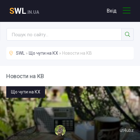
S
WL
Вхід
.IN.UA
SWL
»
Що чути на КХ
» Новости на КВ
Новости на КВ
Що чути на КХ
ut4ubz