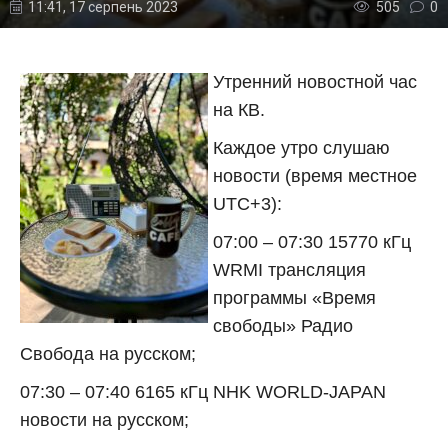
11:41, 17 серпень 2023
505
0
Утренний новостной час
на КВ.
Каждое утро слушаю
новости (время местное
UTC+3):
07:00 – 07:30 15770 кГц
WRMI трансляция
программы «Время
свободы» Радио
Свобода на русском;
07:30 – 07:40 6165 кГц NHK WORLD-JAPAN
новости на русском;