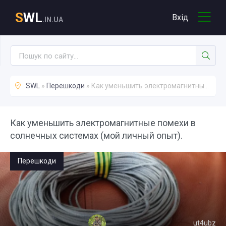
S
WL
Вхід
.IN.UA
SWL
»
Перешкоди
» Как уменьшить электромагнитные помехи в солнечных системах (мой личный опыт).
Как уменьшить электромагнитные помехи в
солнечных системах (мой личный опыт).
Перешкоди
ut4ubz