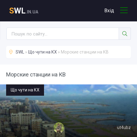
S
WL
Вхід
.IN.UA
SWL
»
Що чути на КХ
» Морские станции на КВ
Морские станции на КВ
Що чути на КХ
ut4ubz