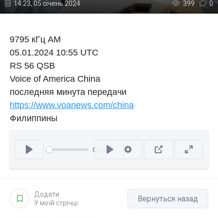
14:23, 05 січень 2024
399
0
9795 кГц АМ
05.01.2024 10:55 UTC
RS 56 QSB
Voice of America China
последняя минута передачи
https://www.voanews.com/china
Филиппины
00:00
Відтворити
Додати
Вернуться назад
У моїй стрічці