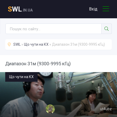
S
WL
Вхід
.IN.UA
SWL
»
Що чути на КХ
» Диапазон 31м (9300-9995 кГц)
Диапазон 31м (9300-9995 кГц)
Що чути на КХ
ut4ubz