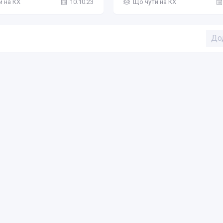
и на КХ
10.10.23
Що чути на КХ
До