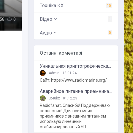
Техніка КХ
15
Вiдео
58
0
1
Аудiо
5
Останні коментарі
Уникальная криптографическая задача в эфире
Admin
18.01.24
Сайт: https://www.radiomarine.org/
Аварийное питание приемника от внешнего аккумулятора
ut4ubz
01.12.23
Radiofanat, Спасибо! Поддерживаю
полностью! Для всех моих
приемников с внешним питанием
использую линейный
стабилизированный БП