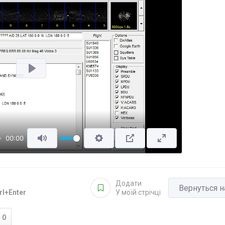
Відтворити
00:00
Додати
Вернуться н
rl+Enter
У моїй стрічці
0