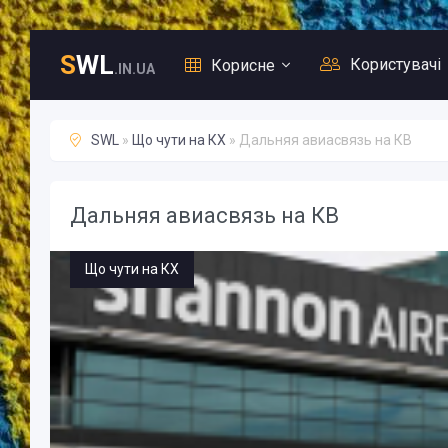
S
WL
Користувачі
Корисне
.IN.UA
SWL
»
Що чути на КХ
» Дальняя авиасвязь на КВ
Дальняя авиасвязь на КВ
Що чути на КХ