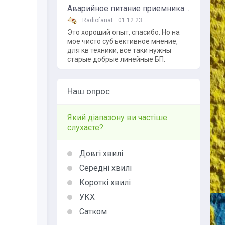
Аварийное питание приемника от внешнего аккумулятора
Radiofanat
01.12.23
Это хороший опыт, спасибо. Но на
мое чисто субъективное мнение,
для кв техники, все таки нужны
старые добрые линейные БП.
Наш опрос
Який діапазону ви частіше
слухаєте?
Довгі хвилі
Середні хвилі
Короткі хвилі
УКХ
Сатком