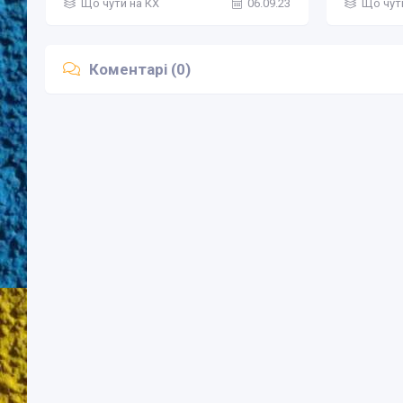
Що чути на КХ
06.09.23
Що чут
Коментарі (0)