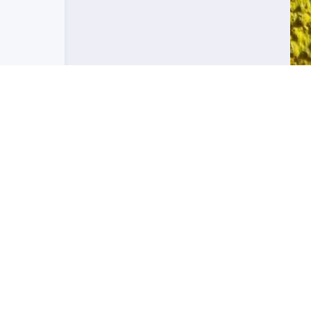
йта
Наша редакцiя
Реклама
Тех-підтримка
Кто такие SWL ?
ди
а КХ
Х
асу