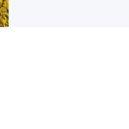
О сайте
Підтримка сайту здійснюється спільнотою радіо-а
© 2023-2025 Видання SWL - Short Wave Listener (UT