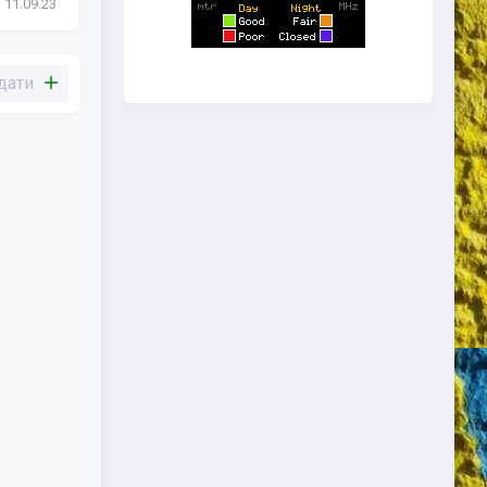
11.09.23
Антени
26.08.23
дати