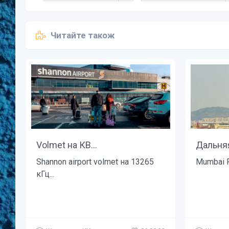
Читайте також
Volmet на КВ...
Дальняя
Shannon airport volmet на 13265
Mumbai R
кГц...