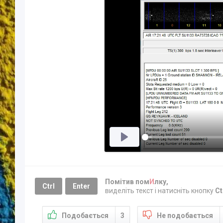
Помітив пом
И
лку,
Ctrl
Enter
виделіть текст і натисніть кнопку
Ct
Подобається
3
Не подобається