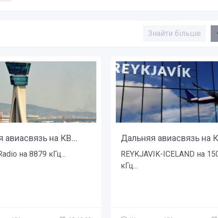
Знайти більше
 авиасвязь на КВ...
Дальняя авиасвязь на КВ
adio на 8879 кГц...
REYKJAVIK-ICELAND на 15
кГц...