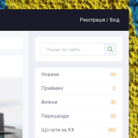
Реєстрація /
Вхід
Новини
99
Приймачі
2
Антени
42
Перешкоди
23
Що чути на КХ
493