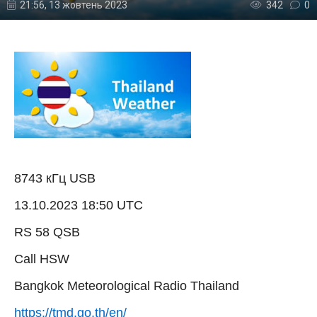
21:56, 13 жовтень 2023
342
0
8743 кГц USB
13.10.2023 18:50 UTC
RS 58 QSB
Call HSW
Bangkok Meteorological Radio Thailand
https://tmd.go.th/en/