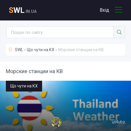
S
WL
Вхід
.IN.UA
SWL
»
Що чути на КХ
» Морские станции на КВ
Морские станции на КВ
Що чути на КХ
ut4ubz