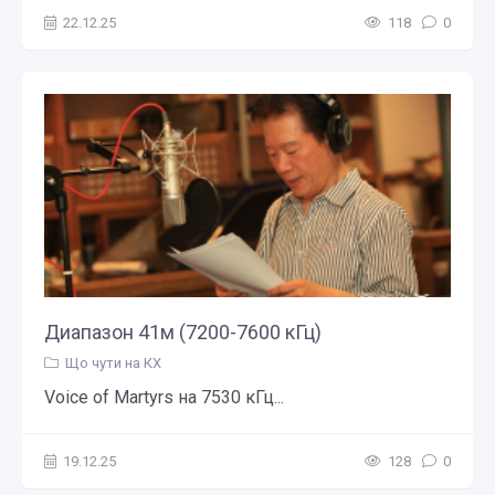
22.12.25
118
0
Диапазон 41м (7200-7600 кГц)
Що чути на КХ
Voice of Martyrs на 7530 кГц...
19.12.25
128
0