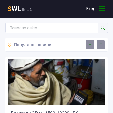
S
WL
Вхід
.IN.UA
Популярні новини