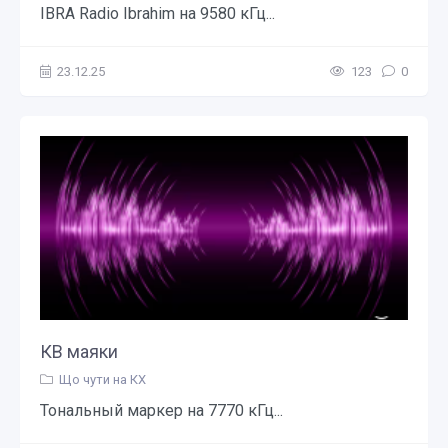
IBRA Radio Ibrahim на 9580 кГц...
23.12.25
123
0
КВ маяки
Що чути на КХ
Тональный маркер на 7770 кГц...