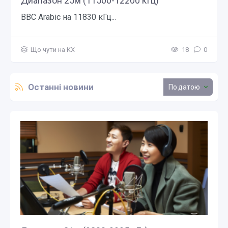
Диапазон 25м (11500-12200 кГц)
BBC Arabiс на 11830 кГц...
Що чути на КХ
18
0
Останні новини
датою