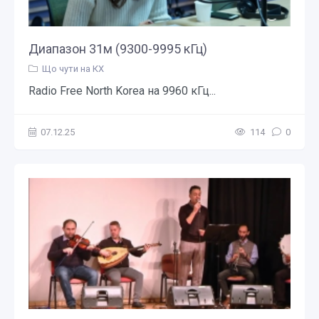
Диапазон 31м (9300-9995 кГц)
Що чути на КХ
Radio Free North Korea на 9960 кГц...
07.12.25
114
0